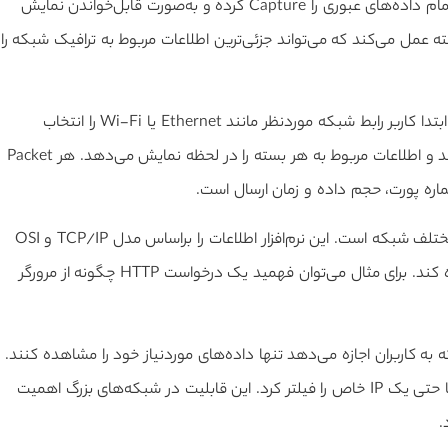
می‌کند. این نرم‌افزار به کارت شبکه سیستم متصل می‌شود و تمام داده‌های عبوری را Capture کرده و به‌صورت قابل‌خواندن نمایش
ار مانیتورینگ پیشرفته عمل می‌کند که می‌تواند جزئی‌ترین اطلاعات مربوط به ترافیک شبکه را
فرآیند عملکرد وایرشارک از چند مرحله اصلی تشکیل شده است. ابتدا کاربر رابط شبکه موردنظر مانند Ethernet یا Wi-Fi را انتخاب
می‌کند. سپس نرم‌افزار شروع به ضبط Packetهای عبوری می‌کند و اطلاعات مربوط به هر بسته را در لحظه نمایش می‌دهد. هر Packet
یکی از مهم‌ترین قابلیت‌های وایرشارک، امکان تحلیل لایه‌های مختلف شبکه است. این نرم‌افزار اطلاعات را براساس مدل TCP/IP و OSI
تفکیک می‌کند تا کاربر بتواند ساختار دقیق ارتباطات را مشاهده کند. برای مثال می‌توان فهمید یک درخواست HTTP چگونه از مرورگر
 که به کاربران اجازه می‌دهد تنها داده‌های موردنیاز خود را مشاهده کنند.
برای نمونه می‌توان فقط ترافیک مربوط به DNS، TCP، HTTP یا حتی یک IP خاص را فیلتر کرد. این قابلیت در شبکه‌های بزرگ اهمیت
.