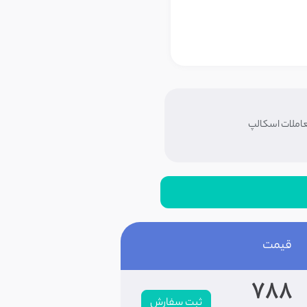
املات اسکالپ
قیمت
788
ثبت سفارش