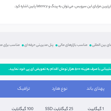
ین سرویس، می‌توان به پینگ و latency پایین اشاره کرد.
ی بین المللی
مناسب بازارهای مالی
پنل مدیریتی حرفه ای​
مناسب برای مع
تومان اقدام به تعویض ای پی خود نمایید.
پهنای باند
نوع هارد
ترافیک
1 گیگابیت
25 گیگابایت SSD
100 گیگابایت