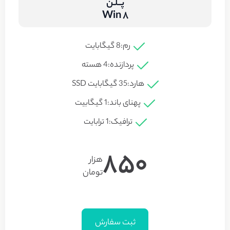
پــلـن
Win 8
رم:
8 گیگابایت
پردازنده:
4 هسته
هارد:
35 گیگابایت SSD
پهنای باند:
1 گیگابیت
ترافیک:
1 ترابایت​
850
هزار
تومان
ثبت سفارش