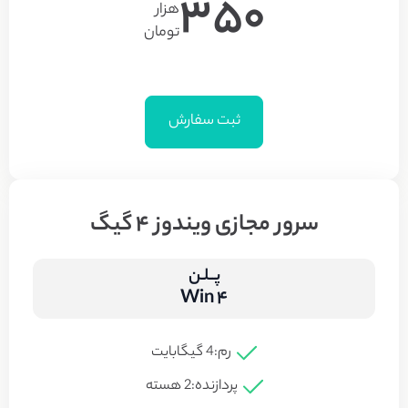
350
هزار
تومان
ثبت سفارش
سرور مجازی ویندوز 4 گیگ
پــلـن
Win 4
رم:
4 گیگابایت
پردازنده:
2 هسته