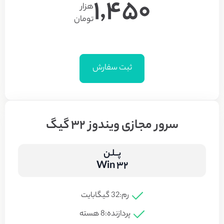
1,450
هزار
تومان
ثبت سفارش
سرور مجازی ویندوز 32 گیگ
پــلـن
Win 32
رم:
32 گیگابایت
پردازنده:
8 هسته