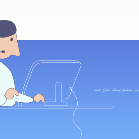
د! منتظر پیغام های شما